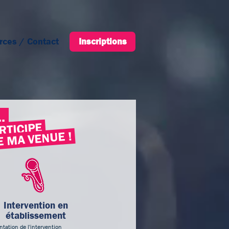
rces / Contact
Inscription
Inscriptions
..
RTICIPE
 MA VENUE !
Intervention en
établissement
tation de l'intervention