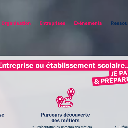
Organisation
Entreprises
Événements
Ressou
ntreprise ou établissement scolaire.
JE PA
& PRÉPARE
se
Parcours découverte
des métiers
Présentation du parcours des métiers
Présen