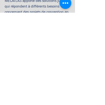
MECATLAS apporte des solutions justes 
qui répondent à différents besoins 
concernant des projets de conception en 
acier
, en 
aluminium 
ou encore en 
inox
.
Localisation
Le Chêne du Moulin, 35600 Bains-sur-Oust,
France