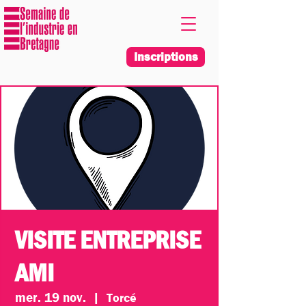
Inscriptions
VISITE ENTREPRISE
AMI
mer. 19 nov.
  |  
Torcé