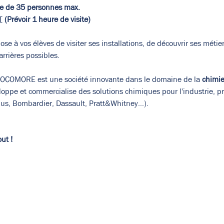
pe de 35 personnes max. 
T
 (Prévoir 1 heure de visite)
ose à vos élèves de visiter ses installations, de découvrir ses métie
rrières possibles.
OCOMORE est une société innovante dans le domaine de la 
chimi
eloppe et commercialise des solutions chimiques pour l'industrie, p
bus, Bombardier, Dassault, Pratt&Whitney…).  
ut ! 
de vos paramètres de données analytiques et de cookies fonct