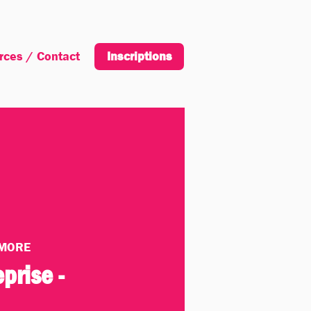
rces / Contact
Inscription
Inscriptions
MORE
eprise -