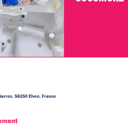
rros, 56250 Elven, France
nement