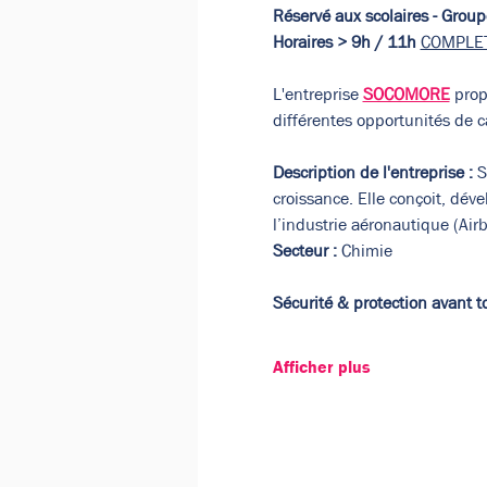
Réservé aux scolaires - Grou
Horaires > 9h / 11h 
COMPLE
L'entreprise 
SOCOMORE
 prop
différentes opportunités de ca
Description de l'entreprise : 
S
croissance. Elle conçoit, dév
l’industrie aéronautique (Air
Secteur : 
Chimie
Sécurité & protection avant to
Afficher plus
Google Maps a été bloqué en raison 