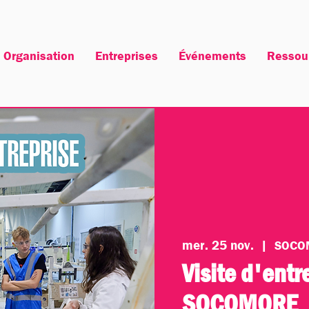
Organisation
Entreprises
Événements
Ressou
mer. 25 nov.
  |  
SOCO
Visite d'entr
SOCOMORE