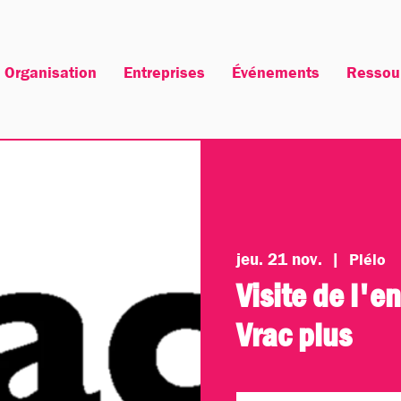
Organisation
Entreprises
Événements
Ressou
jeu. 21 nov.
  |  
Plélo
Visite de l'e
Vrac plus