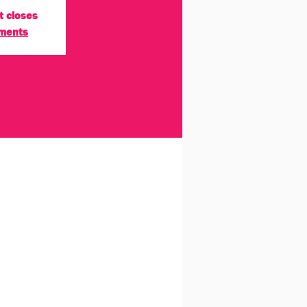
t closes
ements