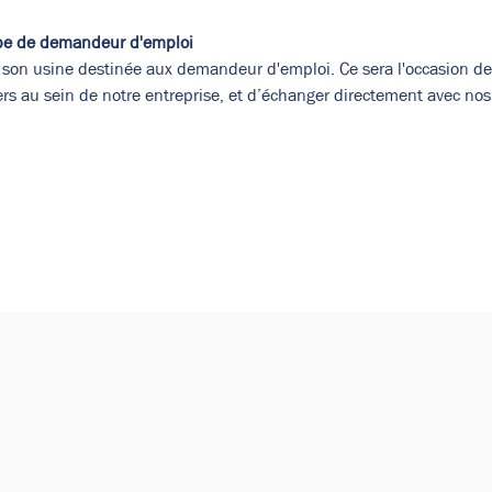
upe de demandeur d'emploi 
 son usine destinée aux demandeur d'emploi. Ce sera l'occasion de d
iers au sein de notre entreprise, et d’échanger directement avec no
de vos paramètres de données analytiques et de cookies fonct