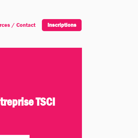
rces / Contact
Inscription
Inscriptions
ntreprise TSCI