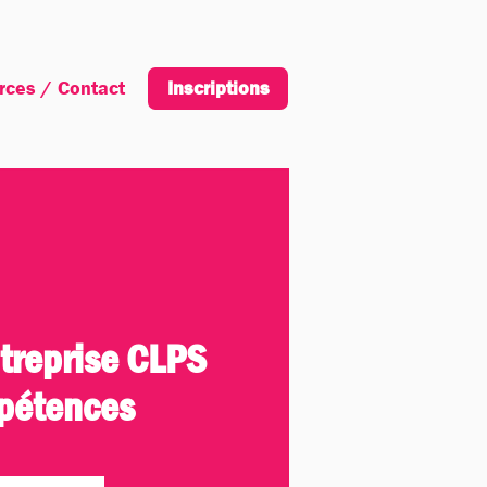
rces / Contact
Inscription
Inscriptions
ntreprise CLPS
pétences