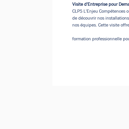
Visite d'Entreprise pour Dem
CLPS L'Enjeu Compétences org
de découvrir nos installations
nos équipes. Cette visite off
formation professionnelle po
Google Maps a été bloqué en raison 