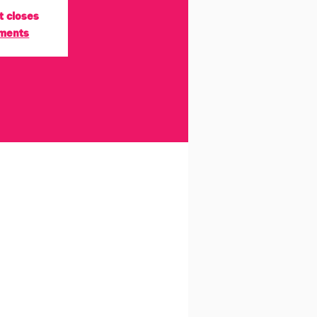
t closes
ements