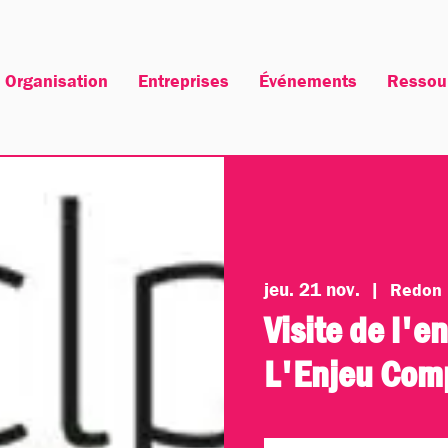
Organisation
Entreprises
Événements
Ressou
jeu. 21 nov.
  |  
Redon
Visite de l'e
L'Enjeu Com