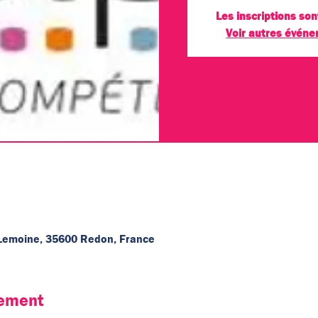
Les inscriptions son
Voir autres évén
Lemoine, 35600 Redon, France
nement