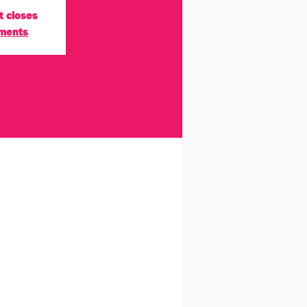
t closes
ements