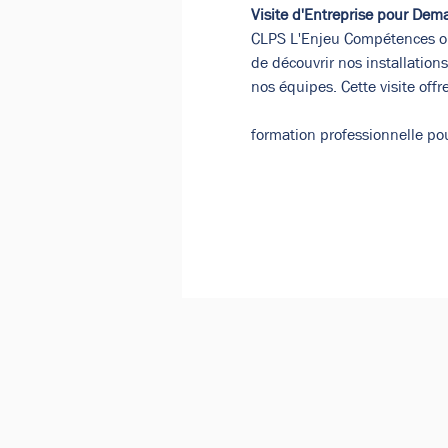
Visite d'Entreprise pour Dem
CLPS L'Enjeu Compétences org
de découvrir nos installations
nos équipes. Cette visite off
formation professionnelle po
Google Maps a été bloqué en raison 