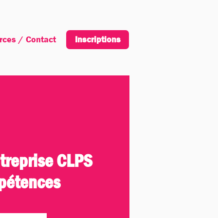
rces / Contact
Inscription
Inscriptions
ntreprise CLPS
pétences