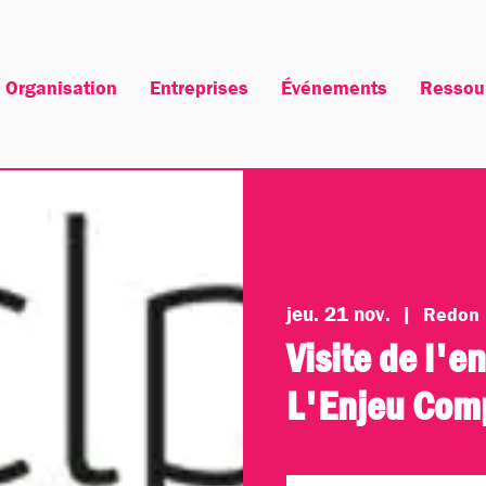
Organisation
Entreprises
Événements
Ressou
jeu. 21 nov.
  |  
Redon
Visite de l'e
L'Enjeu Com