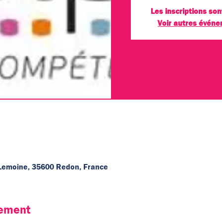
Les inscriptions son
Voir autres évén
Lemoine, 35600 Redon, France
nement