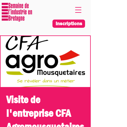
Inscriptions
Visite de
l'entreprise CFA
Agromousquetaires