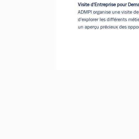
Visite d'Entreprise pour Dem
ADMPI organise une visite de 
d'explorer les différents méti
un aperçu précieux des oppor
Google Maps a été bloqué en raison 