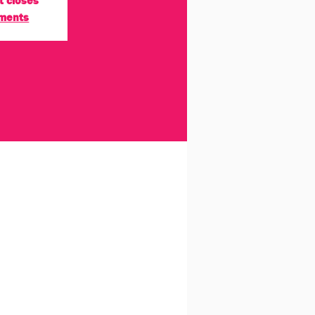
t closes
ements