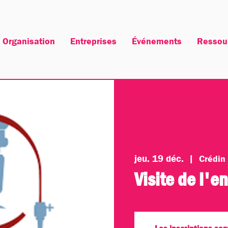
Organisation
Entreprises
Événements
Ressou
jeu. 19 déc.
  |  
Crédin
Visite de l'