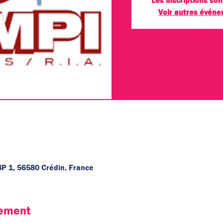
Les inscriptions son
Voir autres évén
BP 1, 56580 Crédin, France
nement