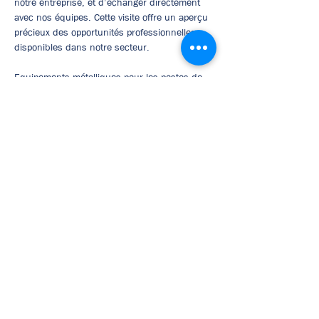
notre entreprise, et d’échanger directement 
avec nos équipes. Cette visite offre un aperçu 
précieux des opportunités professionnelles 
disponibles dans notre secteur.
Equipements métalliques pour les postes de 
transformateurs électriques
INFO 
https://www.adeos.fr/fr/
Mentions légales
Politique en matière de cookies