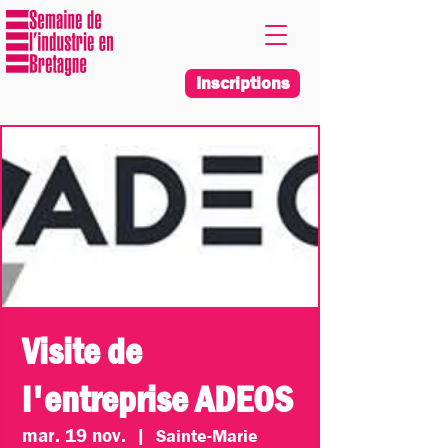
Inscriptions
Visite de
l'entreprise ADEOS
mar. 19 nov.
  |  
Sainte-Marie