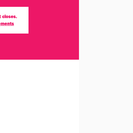
t closes.
nements