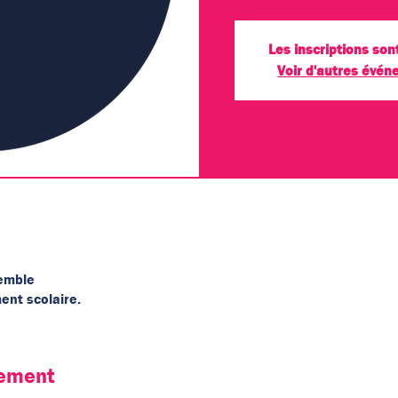
Les inscriptions son
Voir d'autres évé
semble
ent scolaire.
nement