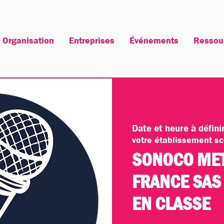
Organisation
Entreprises
Événements
Ressou
Date et heure à défin
votre établissement sc
SONOCO MET
FRANCE SAS 
EN CLASSE