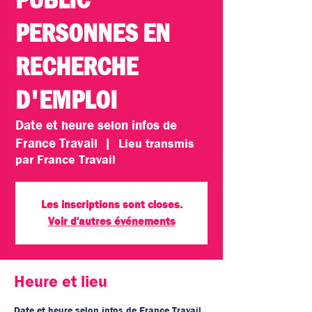
PERSONNES EN
RECHERCHE
D'EMPLOI
Date et heure selon infos de
France Travail
  |  
Lieu transmis
par France Travail
Les inscriptions sont closes.
Voir d'autres événements
Heure et lieu
Date et heure selon infos de France Travail