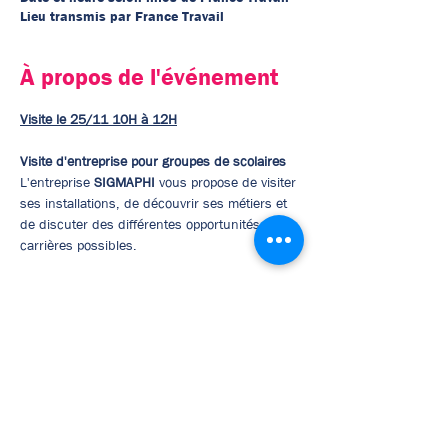
Lieu transmis par France Travail
À propos de l'événement
Visite le 25/11 10H à 12H
Visite d'entreprise pour groupes de scolaires
L'entreprise 
SIGMAPHI 
vous propose de visiter 
ses installations, de découvrir ses métiers et 
de discuter des différentes opportunités de 
carrières possibles.
Description de l'entreprise : 
Conception et 
fabrication d'électro-aimants pour 
accélérateur de particules
Sécurité et port de protections avant tout ! 
Port de coques de protection de sécurité 
prêtée par l'entreprise pour se rendre 
dans les ateliers 