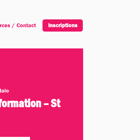
rces / Contact
Inscription
Inscriptions
Malo
formation – St