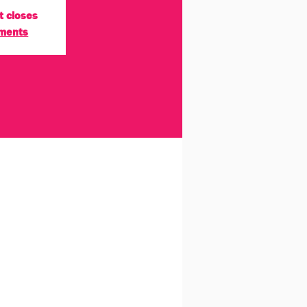
t closes
ements