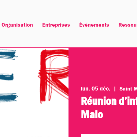
Organisation
Entreprises
Événements
Ressou
lun. 05 déc.
  |  
Saint-
Réunion d’in
Malo