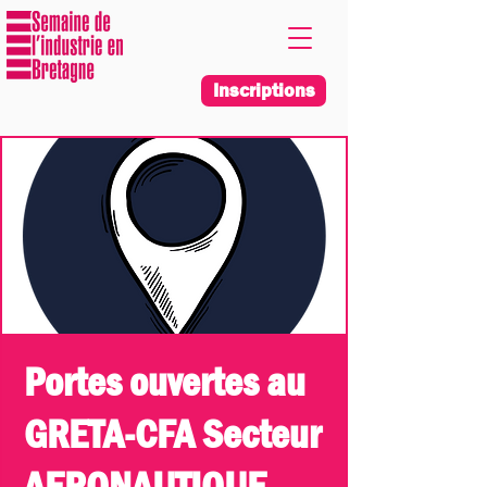
Inscriptions
Portes ouvertes au
GRETA-CFA Secteur
AERONAUTIQUE