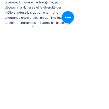
originale, ludique et pédagogique, pour 
découvrir la richesse et la diversité des 
métiers industriels autrement...  Une 
alternance entre projection de films tournés 
au sein d’entreprises industrielles locales, et 
un quizz interactif à l'aide de boîtiers 
individuels,  pour explorer en s'amusant.
Séance de 2 h animée par des 
professionnels, réalisée dans une salle de 
cinéma.
Mentions légales
Politique en matière de cookies