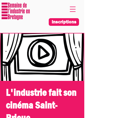
Inscriptions
L'industrie fait son
cinéma Saint-
Brieuc