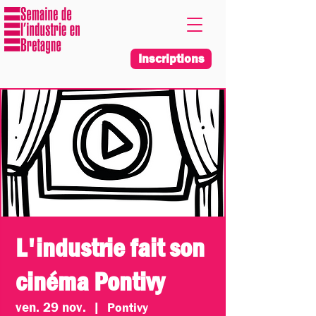
Inscriptions
L'industrie fait son
cinéma Pontivy
ven. 29 nov.
  |  
Pontivy