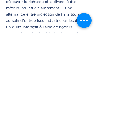
découvrir la richesse et la diversité des 
métiers industriels autrement...  Une 
alternance entre projection de films tournés 
au sein d’entreprises industrielles locales, et 
un quizz interactif à l'aide de boîtiers 
individuels,  pour explorer en s'amusant.
Séance de 2 h animée par des 
professionnels, réalisée dans une salle de 
cinéma.
Mentions légales
Politique en matière de cookies