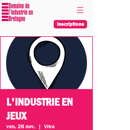
Inscriptions
L'INDUSTRIE EN
JEUX
ven. 28 nov.
  |  
Vitré