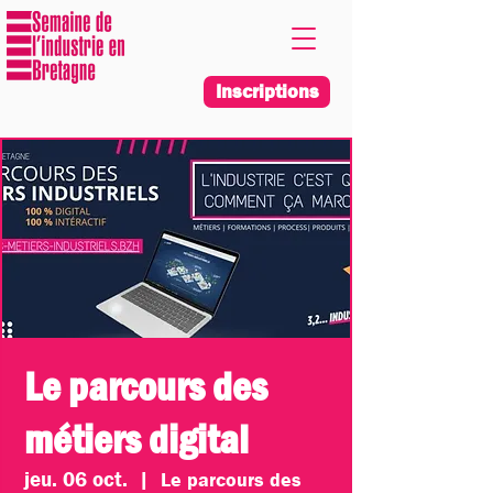
Inscriptions
Le parcours des
métiers digital
jeu. 06 oct.
  |  
Le parcours des