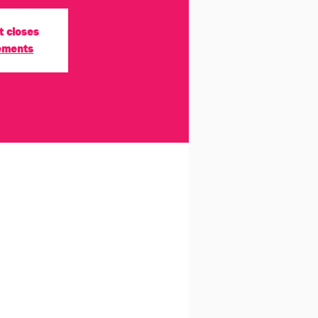
t closes
nements
ionnels.