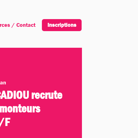
rces / Contact
Inscription
Inscriptions
nan
ADIOU recrute
 monteurs
/F