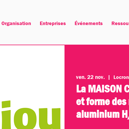
Organisation
Entreprises
Événements
Ressou
ven. 22 nov.
  |  
Locro
La MAISON C
et forme des
aluminium H