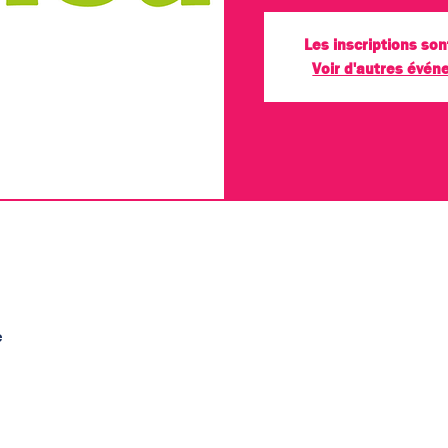
Les inscriptions son
Voir d'autres évé
e
de vos paramètres de données analytiques et de cookies fonct