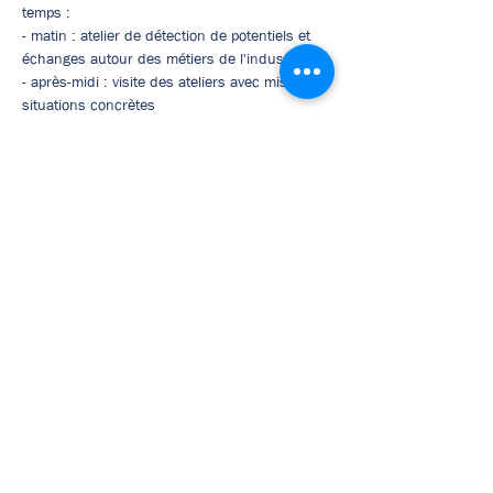
temps :
- matin : atelier de détection de potentiels et 
échanges autour des métiers de l'industrie
- après-midi : visite des ateliers avec mises en 
situations concrètes
Sur inscription : 
ce.0291918c@ac-rennes.fr
Afficher plus
Mentions légales
Politique en matière de cookies