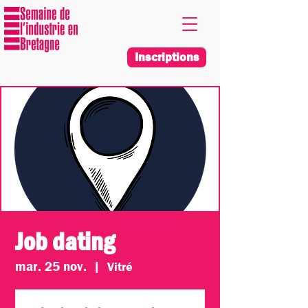
Inscriptions
Job dating
mar. 25 nov.
  |  
Vitré