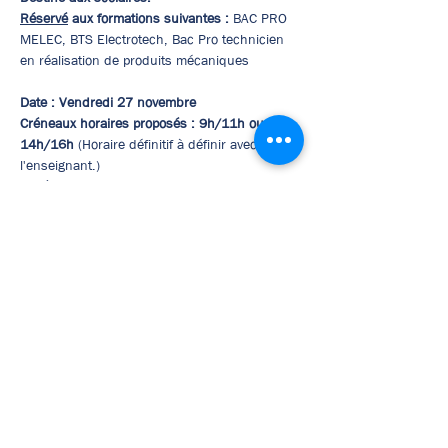
Réservé
 aux formations suivantes : 
BAC PRO 
MELEC, BTS Electrotech, Bac Pro technicien 
en réalisation de produits mécaniques
Date : Vendredi 27 novembre
Créneaux horaires proposés : 9h/11h ou 
14h/16h 
(Horaire définitif à définir avec 
l'enseignant.)
Durée de l'intervention
 : 1h
Intervention en classe
Afficher plus
Pré-inscription