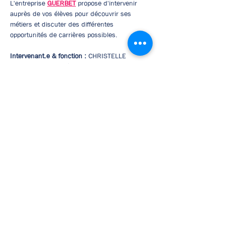
L'entreprise 
GUERBET
 propose d'intervenir 
auprès de vos élèves pour découvrir ses 
métiers et discuter des différentes 
opportunités de carrières possibles.
Intervenant.e & fonction :
 CHRISTELLE 
LAVENANT - Chargée de mission Ressources 
Humaines (RH)
Afficher plus
Pré-inscription
Mentions légales