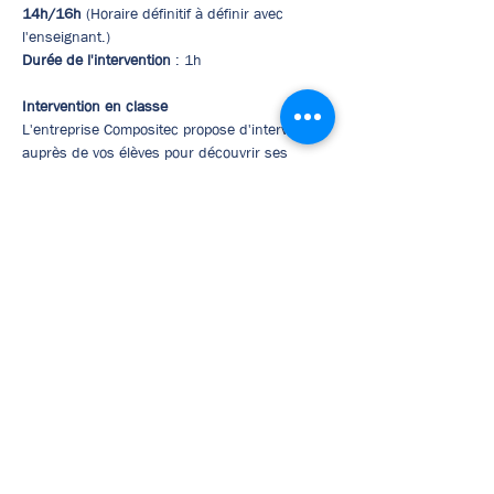
14h/16h
 (Horaire définitif à définir avec 
l'enseignant.)
Durée de l'intervention
 : 1h
Intervention en classe
L'entreprise Compositec propose d'intervenir 
auprès de vos élèves pour découvrir ses 
métiers et discuter des différentes 
opportunités de carrières possibles.
Afficher plus
Pré-inscription