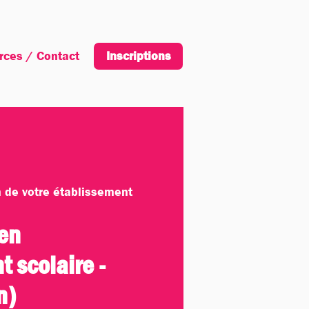
rces / Contact
Inscription
Inscriptions
n de votre établissement
 en
 scolaire -
n)