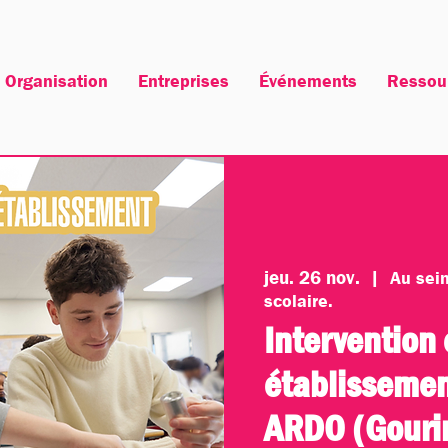
Organisation
Entreprises
Événements
Ressou
jeu. 26 nov.
  |  
Au sei
scolaire.
Intervention
établissement
ARDO (Gouri