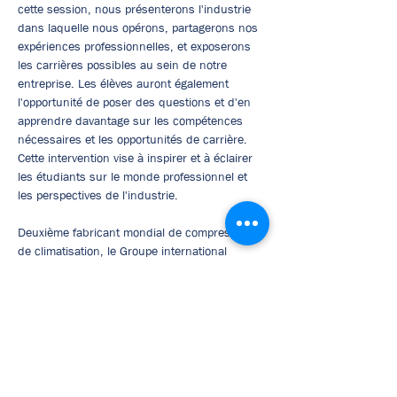
cette session, nous présenterons l'industrie 
dans laquelle nous opérons, partagerons nos 
expériences professionnelles, et exposerons 
les carrières possibles au sein de notre 
entreprise. Les élèves auront également 
l'opportunité de poser des questions et d'en 
apprendre davantage sur les compétences 
nécessaires et les opportunités de carrière. 
Cette intervention vise à inspirer et à éclairer 
les étudiants sur le monde professionnel et 
les perspectives de l'industrie.
Deuxième fabricant mondial de compresseurs 
de climatisation, le Groupe international 
SANDEN (6500 collaborateurs – 21 pays), 
dont le siège européen est basé en 
Allemagne, dispose de deux sites industriels 
en France et en Pologne. Sous-traitant 
automobile, fournisseur de rang 1, Sanden 
Manufacturing Europe (SME) est installé 
depuis 1995 à Tinténiac, près de Rennes. Le 