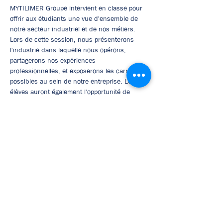
MYTILIMER Groupe intervient en classe pour 
offrir aux étudiants une vue d'ensemble de 
notre secteur industriel et de nos métiers. 
Lors de cette session, nous présenterons 
l'industrie dans laquelle nous opérons, 
partagerons nos expériences 
professionnelles, et exposerons les carrières 
possibles au sein de notre entreprise. Les 
élèves auront également l'opportunité de 
poser des questions et d'en apprendre 
davantage sur les compétences nécessaires 
et les opportunités de carrière. Cette 
intervention vise à inspirer et à éclairer les 
étudiants sur le monde professionnel et les 
perspectives de l'industrie.
Afficher plus