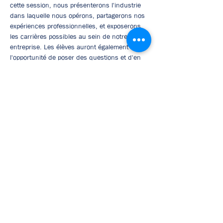
cette session, nous présenterons l'industrie 
dans laquelle nous opérons, partagerons nos 
expériences professionnelles, et exposerons 
les carrières possibles au sein de notre 
entreprise. Les élèves auront également 
l'opportunité de poser des questions et d'en 
apprendre davantage sur les compétences 
nécessaires et les opportunités de carrière. 
Cette intervention vise à inspirer et à éclairer 
les étudiants sur le monde professionnel et 
les perspectives de l'industrie.
Fonderie 
Intervenant :Directeur Adjoint
Mentions légales
Politique en matière de cookies