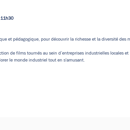
n 11h30
que et pédagogique, pour découvrir la richesse et la diversité des m
tion de films tournés au sein d’entreprises industrielles locales et u
plorer le monde industriel tout en s'amusant.
de vos paramètres de données analytiques et de cookies fonct