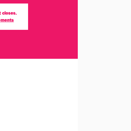
t closes.
nements