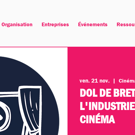
Organisation
Entreprises
Événements
Ressou
ven. 21 nov.
  |  
Cinéma
DOL DE BRET
L'INDUSTRIE
CINÉMA