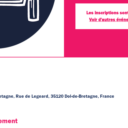
Les inscriptions son
Voir d'autres évé
etagne, Rue de Legeard, 35120 Dol-de-Bretagne, France
nement