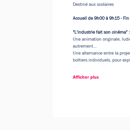
Destiné aux scolaires
Accueil de 9h00 à 9h15 - Fi
"L'industrie fait son cinéma" :
Une animation originale, ludi
autrement...  
Une alternance entre la projec
boîtiers individuels, pour ex
Afficher plus
Google Maps a été bloqué en raison 