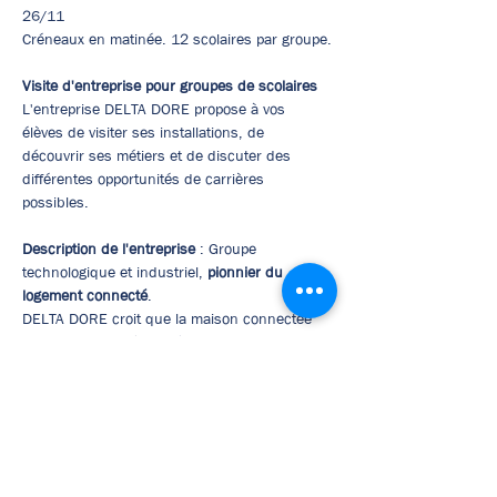
26/11
Créneaux en matinée. 12 scolaires par groupe.
Visite d'entreprise pour groupes de scolaires
L'entreprise DELTA DORE propose à vos 
élèves de visiter ses installations, de 
découvrir ses métiers et de discuter des 
différentes opportunités de carrières 
possibles.
Description de l'entreprise
 : Groupe 
technologique et industriel, 
pionnier du 
logement connecté
.
DELTA DORE croit que la maison connectée 
offre l'opportunité d'améliorer son confort et 
de contribuer à la transition énergétique. 
L'entreprise offre des solutions connectées 
simples d’usage, qui rendent la vie chez soi 
éco-responsable, plus sûre et plus 
confortable.​