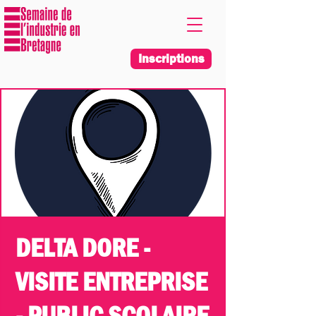
Inscriptions
DELTA DORE -
VISITE ENTREPRISE
- PUBLIC SCOLAIRE