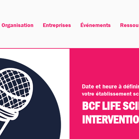
Organisation
Entreprises
Événements
Ressou
Date et heure à défin
votre établissement sc
BCF LIFE SC
INTERVENTI