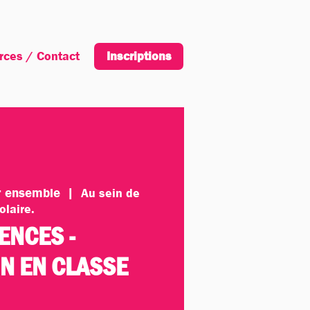
rces / Contact
Inscription
Inscriptions
ir ensemble
  |  
Au sein de
olaire.
IENCES -
ON EN CLASSE