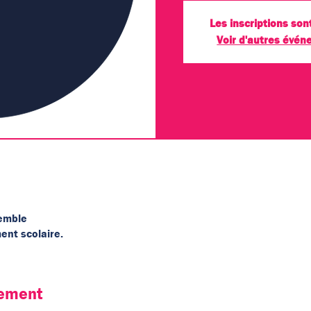
Les inscriptions son
Voir d'autres évé
semble
ent scolaire.
nement