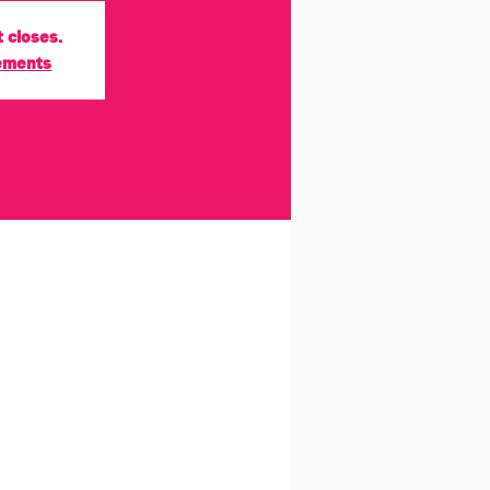
t closes.
nements