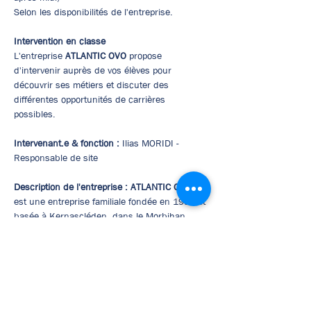
Selon les disponibilités de l'entreprise.
Intervention en classe
L'entreprise 
ATLANTIC OVO 
propose 
d'intervenir auprès de vos élèves pour 
découvrir ses métiers et discuter des 
différentes opportunités de carrières 
possibles.
Intervenant.e & fonction :
 Ilias MORIDI - 
Responsable de site
Description de l'entreprise :
ATLANTIC OVO
est une entreprise familiale fondée en 1992 et 
basée à Kernascléden, dans le Morbihan. 
Spécialisée dans la transformation d’œufs, 
elle propose une gamme complète de produits 
ovo-liquides (œuf entier, blanc ou jaune) 
destinés à l’industrie agroalimentaire. Avec 
une équipe de 40 salariés, l’entreprise allie 
savoir-faire et respect des normes sanitaires 